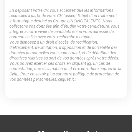
En déposant votre CV, vous acceptez que les informations
recueillies à partir de votre CV fassent l’objet d’un traitement
informatique destiné au Groupe LINKING TALENTS. Nous
collectons vos données afin d’étudier votre candidature, vous
intégrer à notre vivier de candidats et/ou vous adresser du
contenu en lien avec votre recherche d’emploi.
Vous disposez d’un droit d’accès, de rectification,
d’effacement, de limitation, d’opposition et de portabilité des
données personnelles vous concernant, et de définition des
directives relatives au sort de vos données après votre décès.
Vous pouvez exercer ces droits en cliquant
ici
. En cas de
contestation, une réclamation peut être introduite auprès de la
CNIL. Pour en savoir plus sur notre politique de protection de
vos données personnelles, cliquez
ici
.