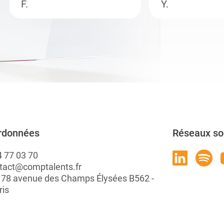
F.
Y.
rdonnées
Réseaux so
4 77 03 70
tact@comptalents.fr
: 78 avenue des Champs Élysées B562 -
ris