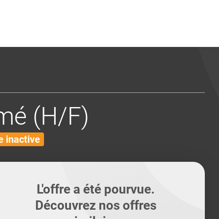
ents
Conseils pour les can
Conseils pour les can
Quiz métiers
PTABILITÉ
mé (H/F)
 inactive
L'offre a été pourvue.
Découvrez nos offres