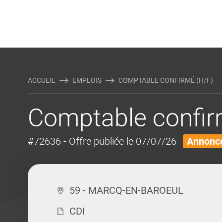
Rejoindre Linking Tal
Écrivez-nous
Actualités et Conseils
AUTRES MÉTIERS DE LA COM
ACCUEIL
EMPLOIS
COMPTABLE CONFIRMÉ (H/F)
Comptable confir
#72636
- Offre publiée le 07/07/26
Annonce
59 - MARCQ-EN-BAROEUL
CDI