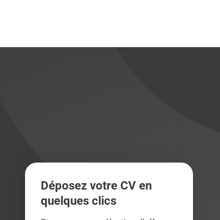
didats
didats
Déposez votre CV en
quelques clics