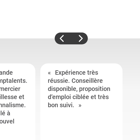
ande
Expérience très
mptalents.
réussie. Conseillère
l
emercier
disponible, proposition
c
illesse et
d’emploi ciblée et très
c
onnalisme.
bon suivi.
J
llé à
s
ouvel
e