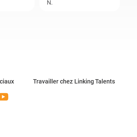
N.
M
ciaux
Travailler chez Linking Talents
Rejoignez-nous