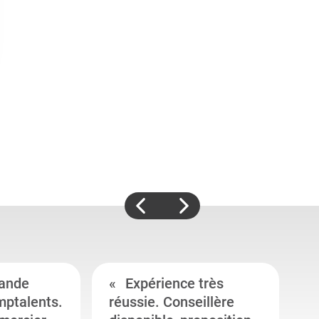
ande
Expérience très
mptalents.
réussie. Conseillère
l