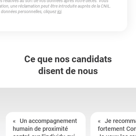
es relatives au sort de vos données après votre décès. Vous
ation, une réclamation peut être introduite auprès de la CNIL.
s données personnelles, cliquez
ici
.
Ce que nos candidats
disent de nous
Un accompagnement
Je recomm
humain de proximité
fortement Co