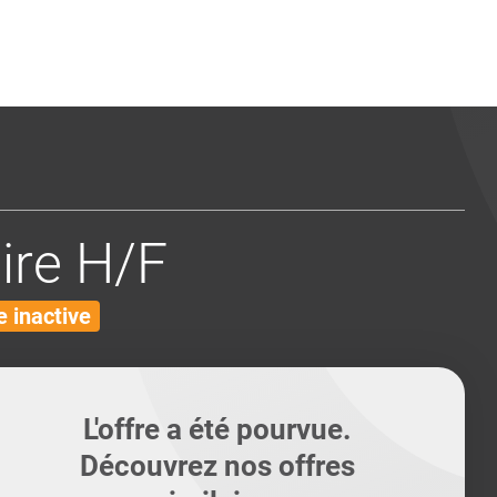
ents
Conseils pour les can
Conseils pour les can
Quiz métiers
PTABILITÉ
ire H/F
 inactive
L'offre a été pourvue.
Découvrez nos offres