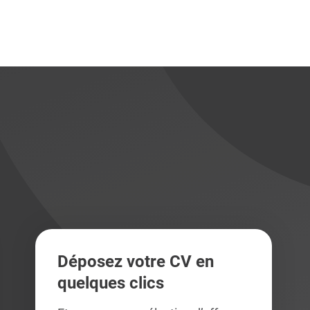
didats
didats
Déposez votre CV en
quelques clics