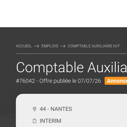
Rejoindre Linking Tal
Écrivez-nous
Actualités et Conseils
AUTRES MÉTIERS DE LA COM
ACCUEIL
EMPLOIS
COMPTABLE AUXILIAIRE H/F
Comptable Auxilia
#76042
- Offre publiée le 07/07/26
Annonce
44 - NANTES
INTERIM