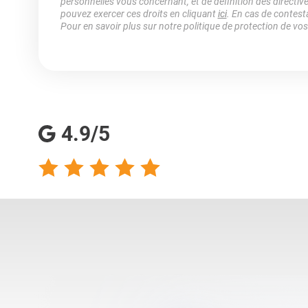
personnelles vous concernant, et de définition des directiv
pouvez exercer ces droits en cliquant
ici
. En cas de contest
Pour en savoir plus sur notre politique de protection de vo
4.9/5
talents analyse
Totalement satisfaite
s qualités
de ma collaboration