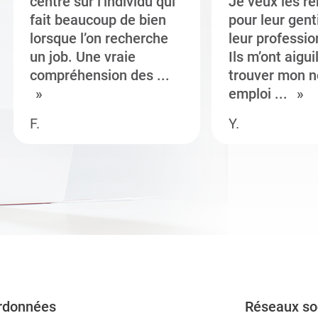
centré sur l’individu qui
Je veux les r
fait beaucoup de bien
pour leur gent
lorsque l’on recherche
leur professi
un job. Une vraie
Ils m’ont aigui
compréhension des ...
trouver mon n
emploi ...
F.
Y.
rdonnées
Réseaux so