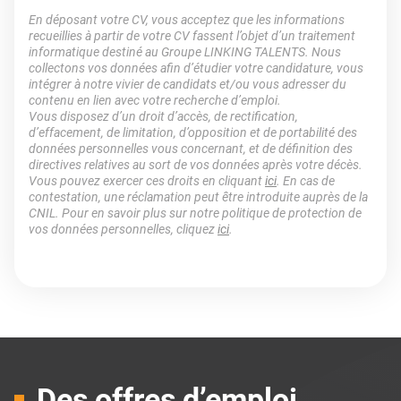
En déposant votre CV, vous acceptez que les informations
recueillies à partir de votre CV fassent l’objet d’un traitement
informatique destiné au Groupe LINKING TALENTS. Nous
collectons vos données afin d’étudier votre candidature, vous
intégrer à notre vivier de candidats et/ou vous adresser du
contenu en lien avec votre recherche d’emploi.
Vous disposez d’un droit d’accès, de rectification,
d’effacement, de limitation, d’opposition et de portabilité des
données personnelles vous concernant, et de définition des
directives relatives au sort de vos données après votre décès.
Vous pouvez exercer ces droits en cliquant
ici
. En cas de
contestation, une réclamation peut être introduite auprès de la
CNIL. Pour en savoir plus sur notre politique de protection de
vos données personnelles, cliquez
ici
.
Des offres d’emploi