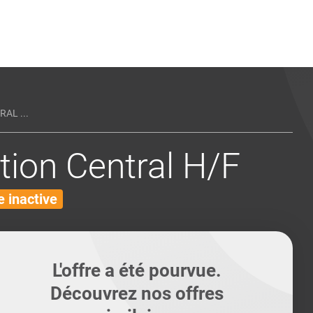
ents
Conseils pour les can
Conseils pour les can
Quiz métiers
PTABILITÉ
AL ...
tion Central H/F
 inactive
L'offre a été pourvue.
Découvrez nos offres