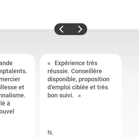
ande
Expérience très
mptalents.
réussie. Conseillère
l
emercier
disponible, proposition
c
illesse et
d’emploi ciblée et très
c
onnalisme.
bon suivi.
J
llé à
s
ouvel
e
N.
M