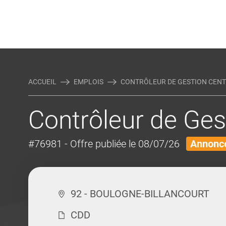
Rejoindre Linking Tal
Écrivez-nous
Actualités et Conseils
AUTRES MÉTIERS DE LA COM
ACCUEIL
EMPLOIS
CONTRÔLEUR DE GESTION CENTR
Contrôleur de Ges
#76981
- Offre publiée le 08/07/26
Annonce
92 - BOULOGNE-BILLANCOURT
CDD