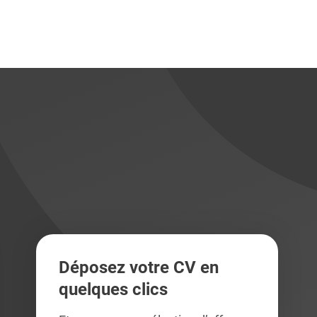
didats
didats
Déposez votre CV en
quelques clics