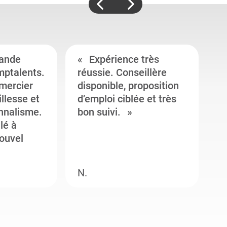
ande
Expérience très
mptalents.
réussie. Conseillère
l
emercier
disponible, proposition
c
illesse et
d’emploi ciblée et très
c
onnalisme.
bon suivi.
J
llé à
s
ouvel
e
N.
M