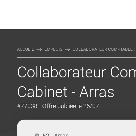
Rejoindre Linking Tal
Écrivez-nous
Actualités et Conseils
AUTRES MÉTIERS DE LA COM
ACCUEIL
EMPLOIS
COLLABORATEUR COMPTABLE H/F
Collaborateur Com
Cabinet - Arras
#77038
- Offre publiée le 26/07
62 - Arras