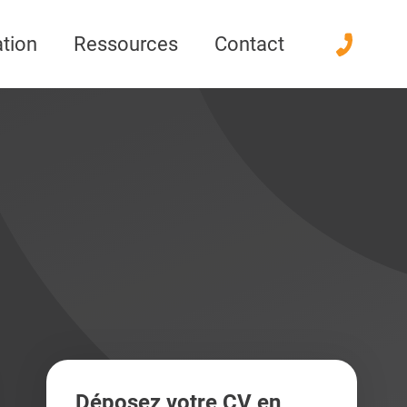
didats
didats
tion
Ressources
Contact
Déposez votre CV en