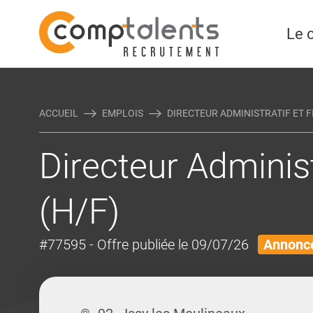
Rejoindre Linking Tal
Écrivez-nous
Actualités et Conseils
AUTRES MÉTIERS DE LA COM
Le 
ACCUEIL
EMPLOIS
DIRECTEUR ADMINISTRATIF ET FI
Directeur Administ
(H/F)
#77595
- Offre publiée le 09/07/26
Annonce