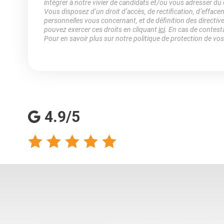
intégrer à notre vivier de candidats et/ou vous adresser du
Vous disposez d’un droit d’accès, de rectification, d’efface
personnelles vous concernant, et de définition des directiv
pouvez exercer ces droits en cliquant
ici
. En cas de contest
Pour en savoir plus sur notre politique de protection de vo
4.9/5
talents analyse
Totalement satisfaite