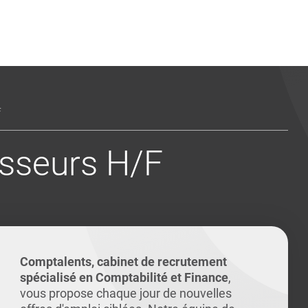
ents
Conseils pour les can
Conseils pour les can
Quiz métiers
PTABILITÉ
F
sseurs H/F
Comptalents, cabinet de recrutement
spécialisé en Comptabilité et Finance
,
vous propose chaque jour de nouvelles