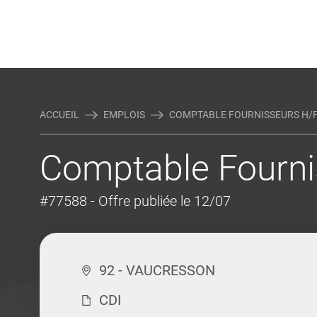
Rejoindre Linking Tal
Écrivez-nous
Actualités et Conseils
AUTRES MÉTIERS DE LA COM
ACCUEIL
EMPLOIS
COMPTABLE FOURNISSEURS H/
Comptable Fourni
#77588
- Offre publiée le 12/07
92 - VAUCRESSON
CDI