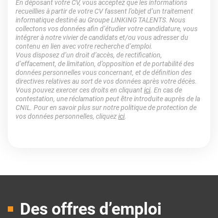
En déposant votre CV, vous acceptez que les informations
recueillies à partir de votre CV fassent l’objet d’un traitement
informatique destiné au Groupe LINKING TALENTS. Nous
collectons vos données afin d’étudier votre candidature, vous
intégrer à notre vivier de candidats et/ou vous adresser du
contenu en lien avec votre recherche d’emploi.
Vous disposez d’un droit d’accès, de rectification,
d’effacement, de limitation, d’opposition et de portabilité des
données personnelles vous concernant, et de définition des
directives relatives au sort de vos données après votre décès.
Vous pouvez exercer ces droits en cliquant
ici
. En cas de
contestation, une réclamation peut être introduite auprès de la
CNIL. Pour en savoir plus sur notre politique de protection de
vos données personnelles, cliquez
ici
.
Des offres d’emploi