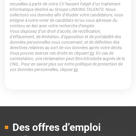
recueillies à partir de votre CV fassent l’objet d’un traitement
informatique destiné au Groupe LINKING TALENTS. Nous
collectons vos données afin d’étudier votre candidature, vous
intégrer à notre vivier de candidats et/ou vous adresser du
contenu en lien avec votre recherche d’emploi.
Vous disposez d’un droit d’accès, de rectification,
d’effacement, de limitation, d’opposition et de portabilité des
données personnelles vous concernant, et de définition des
directives relatives au sort de vos données après votre décès.
Vous pouvez exercer ces droits en cliquant
ici
. En cas de
contestation, une réclamation peut être introduite auprès de la
CNIL. Pour en savoir plus sur notre politique de protection de
vos données personnelles, cliquez
ici
.
Des offres d’emploi