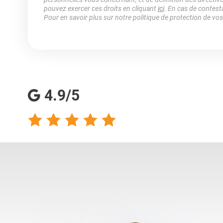
pouvez exercer ces droits en cliquant
ici
. En cas de contest
Pour en savoir plus sur notre politique de protection de vo
4.9/5
talents analyse
Totalement satisfaite
s qualités
de ma collaboration
s pour les
avec les consultantes