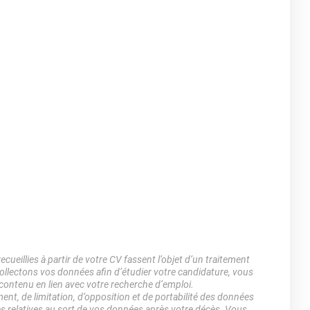
ueillies à partir de votre CV fassent l’objet d’un traitement
lectons vos données afin d’étudier votre candidature, vous
 contenu en lien avec votre recherche d’emploi.
ment, de limitation, d’opposition et de portabilité des données
es relatives au sort de vos données après votre décès. Vous