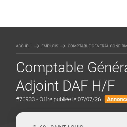
Rejoindre Linking Tal
Écrivez-nous
Actualités et Conseils
AUTRES MÉTIERS DE LA COM
ACCUEIL
EMPLOIS
COMPTABLE GÉNÉRAL CONFIRMÉ 
Comptable Généra
Adjoint DAF H/F
#76933
- Offre publiée le 07/07/26
Annonce