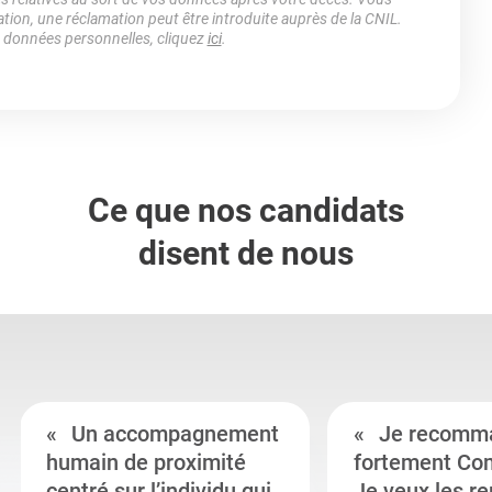
ation, une réclamation peut être introduite auprès de la CNIL.
s données personnelles, cliquez
ici
.
Ce que nos candidats
disent de nous
Un accompagnement
Je recomm
humain de proximité
fortement Co
centré sur l’individu qui
Je veux les r