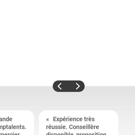
ande
Expérience très
mptalents.
réussie. Conseillère
l
emercier
disponible, proposition
c