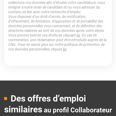
collectons vos données afin d’étudier votre candidature, vous
intégrer à notre vivier de candidats et/ou vous adresser du
contenu en lien avec votre recherche d’emploi.
Vous disposez d’un droit d’accès, de rectification,
d’effacement, de limitation, d’opposition et de portabilité des
données personnelles vous concernant, et de définition des
directives relatives au sort de vos données après votre décès.
Vous pouvez exercer ces droits en cliquant
ici
. En cas de
contestation, une réclamation peut être introduite auprès de la
CNIL. Pour en savoir plus sur notre politique de protection de
vos données personnelles, cliquez
ici
.
Des offres d’emploi
similaires
au profil Collaborateur