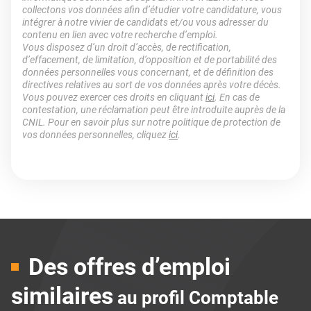
collectons vos données afin d’étudier votre candidature, vous
intégrer à notre vivier de candidats et/ou vous adresser du
contenu en lien avec votre recherche d’emploi.
Vous disposez d’un droit d’accès, de rectification,
d’effacement, de limitation, d’opposition et de portabilité des
données personnelles vous concernant, et de définition des
directives relatives au sort de vos données après votre décès.
Vous pouvez exercer ces droits en cliquant
ici
. En cas de
contestation, une réclamation peut être introduite auprès de la
CNIL. Pour en savoir plus sur notre politique de protection de
vos données personnelles, cliquez
ici
.
Des offres d’emploi
similaires
au profil Comptable