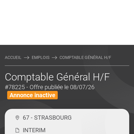
ACCUEIL
EMPLOIS
COMPTABLE GÉNÉRAL H/F
Comptable Général H/F
#78225
- Offre publiée le 08/07/26
Annonce inactive
67 - STRASBOURG
INTERIM