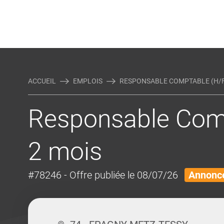
Rejoindre Linking Tal
Écrivez-nous
Actualités et Conseils
AUTRES MÉTIERS DE LA COM
ACCUEIL
EMPLOIS
RESPONSABLE COMPTABLE (H/F) 
Responsable Compt
2 mois
#78246
- Offre publiée le 08/07/26
Annonce