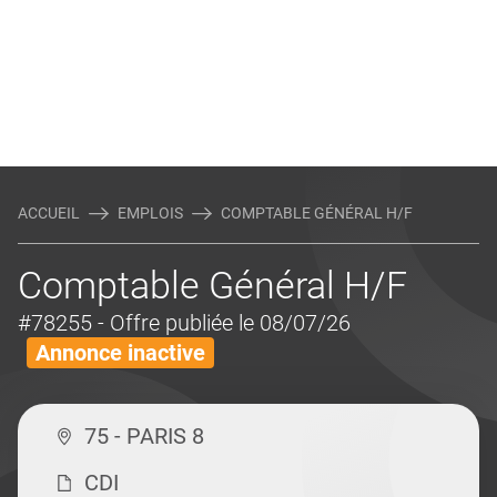
ACCUEIL
EMPLOIS
COMPTABLE GÉNÉRAL H/F
Comptable Général H/F
#78255
- Offre publiée le 08/07/26
Annonce inactive
75 - PARIS 8
CDI