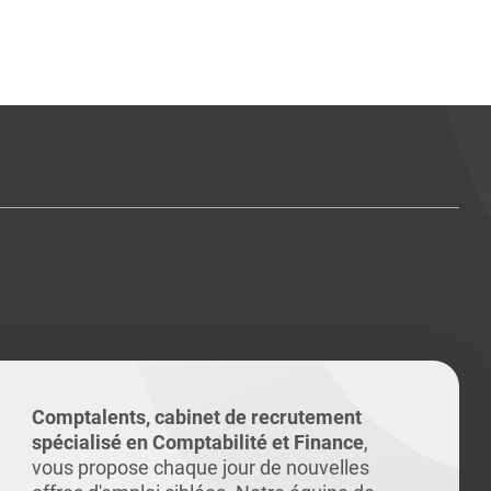
ents
Conseils pour les can
Conseils pour les can
Quiz métiers
PTABILITÉ
Comptalents, cabinet de recrutement
spécialisé en Comptabilité et Finance
,
vous propose chaque jour de nouvelles