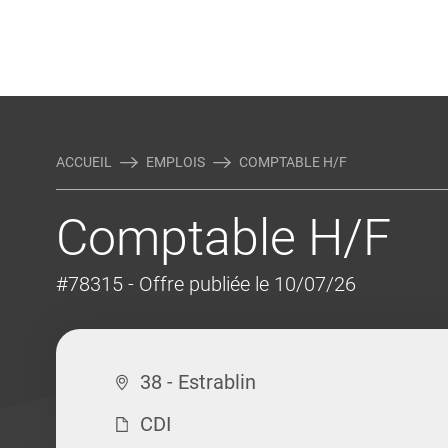
Rejoindre Linking Tal
Écrivez-nous
Actualités et Conseils
AUTRES MÉTIERS DE LA COM
ACCUEIL
EMPLOIS
COMPTABLE H/F
Comptable H/F
#78315
- Offre publiée le 10/07/26
38 - Estrablin
CDI