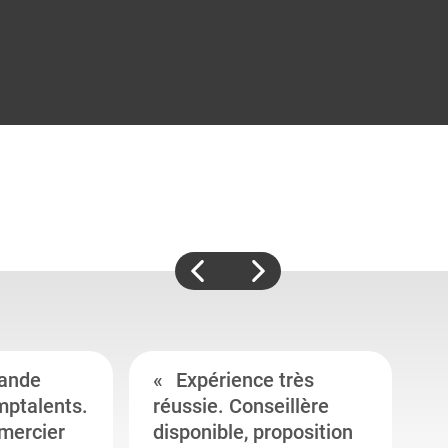
ande
Expérience très
mptalents.
réussie. Conseillère
l
emercier
disponible, proposition
c