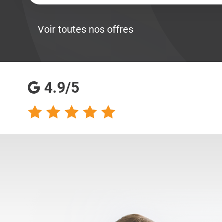
Voir toutes nos offres
4.9/5
talents analyse
Totalement satisfaite
s qualités
de ma collaboration
s pour les
avec les consultantes