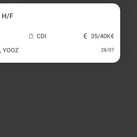
 H/F
CDI
35/40K€
, YOOZ
28/07