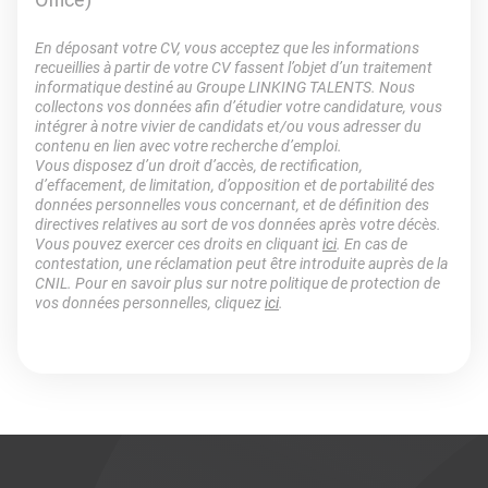
En déposant votre CV, vous acceptez que les informations
recueillies à partir de votre CV fassent l’objet d’un traitement
informatique destiné au Groupe LINKING TALENTS. Nous
collectons vos données afin d’étudier votre candidature, vous
intégrer à notre vivier de candidats et/ou vous adresser du
contenu en lien avec votre recherche d’emploi.
Vous disposez d’un droit d’accès, de rectification,
d’effacement, de limitation, d’opposition et de portabilité des
données personnelles vous concernant, et de définition des
directives relatives au sort de vos données après votre décès.
Vous pouvez exercer ces droits en cliquant
ici
. En cas de
contestation, une réclamation peut être introduite auprès de la
CNIL. Pour en savoir plus sur notre politique de protection de
vos données personnelles, cliquez
ici
.