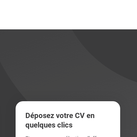
didats
didats
Déposez votre CV en
quelques clics