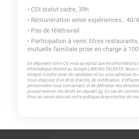
CDI statut cadre, 39h
Rémunération selon expériences : 40/
Pas de télétravail
Participation à venir, titres restaurants
mutuelle familiale prise en charge à 10
En déposant votre CV, vous acceptez que les informations rec
informatique destiné au Groupe LINKING TALENTS. Nous col
intégrer à notre vivier de candidats et/ou vous adresser du
Vous disposez d’un droit d’accès, de rectification, d’efface
personnelles vous concernant, et de définition des directiv
pouvez exercer ces droits en cliquant
ici
. En cas de contest
Pour en savoir plus sur notre politique de protection de vo