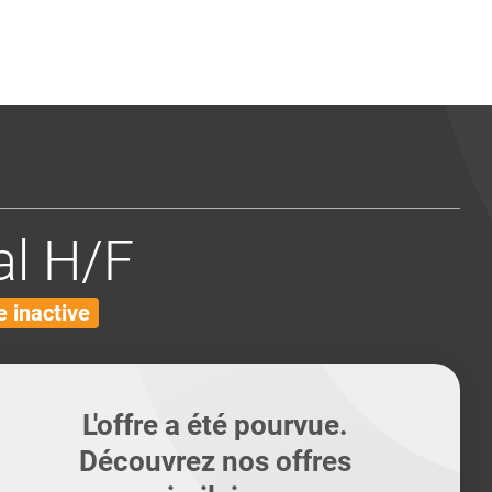
ents
Conseils pour les can
Conseils pour les can
Quiz métiers
PTABILITÉ
l H/F
 inactive
L'offre a été pourvue.
Découvrez nos offres