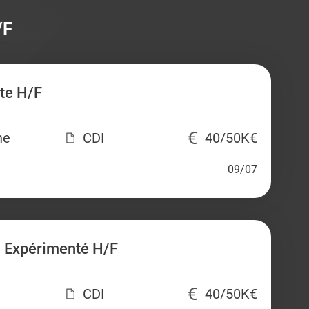
/F
te H/F
ne
CDI
40/50K€
09/07
 Expérimenté H/F
CDI
40/50K€