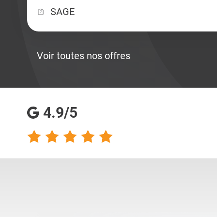
SAGE
Voir toutes nos offres
4.9/5
talents analyse
Totalement satisfaite