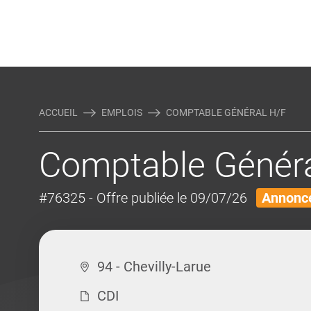
Rejoindre Linking Tal
Écrivez-nous
Actualités et Conseils
AUTRES MÉTIERS DE LA COM
ACCUEIL
EMPLOIS
COMPTABLE GÉNÉRAL H/F
Comptable Généra
#76325
- Offre publiée le 09/07/26
Annonce
94 - Chevilly-Larue
CDI