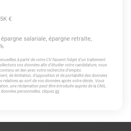
45K €
, épargne salariale, épargne retraite,
0%
ueillies à partir de votre CV fassent l’objet d’un traitement
lectons vos données afin d’étudier votre candidature, vous
 contenu en lien avec votre recherche d’emploi.
ment, de limitation, d’opposition et de portabilité des données
es relatives au sort de vos données après votre décès. Vous
ation, une réclamation peut être introduite auprès de la CNIL.
s données personnelles, cliquez
ici
.