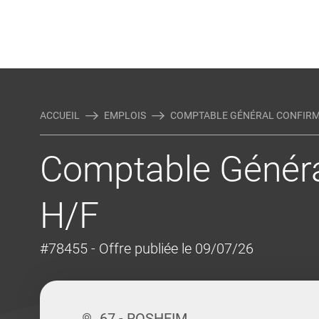
Rejoindre Linking Tal
Écrivez-nous
Actualités et Conseils
AUTRES MÉTIERS DE LA COM
ACCUEIL
EMPLOIS
COMPTABLE GÉNÉRAL CONFIRMÉ 
Comptable Généra
H/F
#78455
- Offre publiée le 09/07/26
67 - ROSHEIM