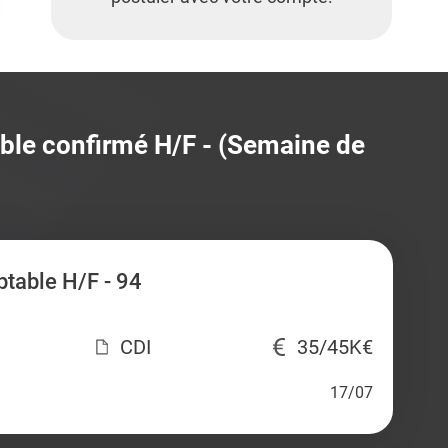
able confirmé H/F - (Semaine de
table H/F - 94
CDI
35/45K€
17/07