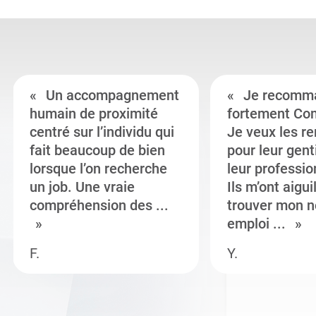
Un accompagnement
Je recomm
humain de proximité
fortement Co
centré sur l’individu qui
Je veux les r
fait beaucoup de bien
pour leur gent
lorsque l’on recherche
leur professi
un job. Une vraie
Ils m’ont aigui
compréhension des ...
trouver mon n
emploi ...
F.
Y.