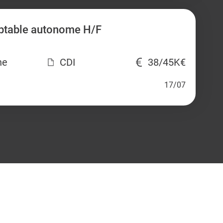
ptable autonome H/F
ne
CDI
38/45K€
17/07