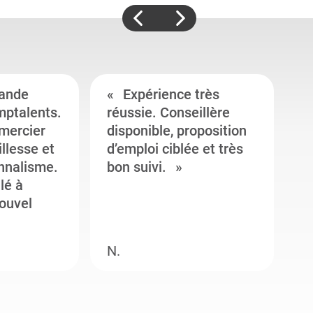
ande
Expérience très
mptalents.
réussie. Conseillère
l
emercier
disponible, proposition
c
illesse et
d’emploi ciblée et très
c
onnalisme.
bon suivi.
J
llé à
s
ouvel
e
N.
M