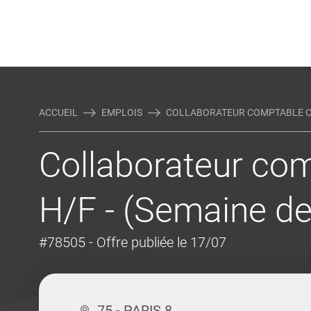
Rejoindre Linking Tal
Écrivez-nous
Actualités et Conseils
AUTRES MÉTIERS DE LA COM
ACCUEIL
EMPLOIS
COLLABORATEUR COMPTABLE CO
Collaborateur co
H/F - (Semaine de
#78505
- Offre publiée le 17/07
75 - PARIS 8