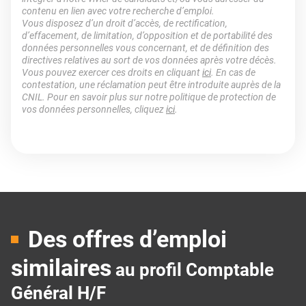
contenu en lien avec votre recherche d’emploi.
Vous disposez d’un droit d’accès, de rectification,
d’effacement, de limitation, d’opposition et de portabilité des
données personnelles vous concernant, et de définition des
directives relatives au sort de vos données après votre décès.
Vous pouvez exercer ces droits en cliquant
ici
. En cas de
contestation, une réclamation peut être introduite auprès de la
CNIL. Pour en savoir plus sur notre politique de protection de
vos données personnelles, cliquez
ici
.
Des offres d’emploi
similaires
au profil Comptable
Général H/F