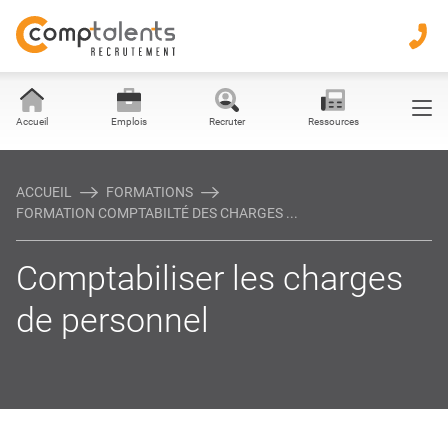
Objectifs
Public et prérequis
Accueil
Emplois
Recruter
Ressources
Programme
ACCUEIL
FORMATIONS
FORMATION COMPTABILTÉ DES CHARGES ...
Compléments
Comptabiliser les charges
Une question ?
de personnel