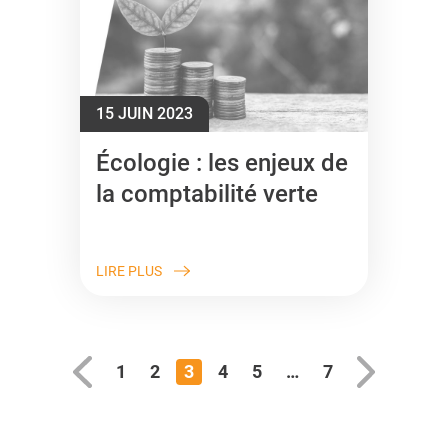
15 JUIN 2023
Écologie : les enjeux de
la comptabilité verte
LIRE PLUS
1
2
3
4
5
…
7