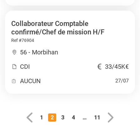
Collaborateur Comptable
confirmé/Chef de mission H/F
Ref #76904
56 - Morbihan
CDI
33/45K€
AUCUN
27/07
1
2
3
4
…
11