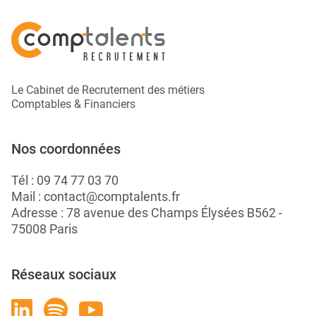
En Intérim
En Comptabilité
En Finance
Notre cabinet de recrutement
Le Cabinet de Recrutement des métiers
spécialisé vous propose aussi
Comptables & Financiers
Votre job de rêve ne figure pas encore dans la liste ?
Nos coordonnées
Envoyez-nous votre CV
dans la rubrique candidature
spontanée. Un consultant dédié prendra contact
Tél :
09 74 77 03 70
avec vous dès qu’une opportunité répondant à vos
Mail :
contact@comptalents.fr
critères se présente. Un entretien unique vous
Adresse : 78 avenue des Champs Élysées B562 -
permettra d’être positionné(e) sur l’ensemble des
75008 Paris
missions en cours de notre cabinet.
Réseaux sociaux