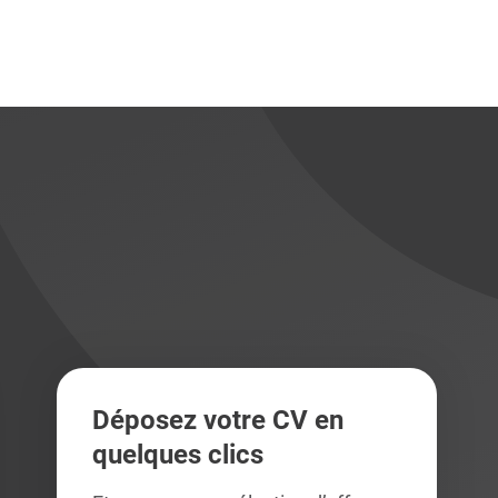
didats
didats
Déposez votre CV en
quelques clics