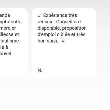
ande
Expérience très
mptalents.
réussie. Conseillère
l
emercier
disponible, proposition
c
illesse et
d’emploi ciblée et très
c
onnalisme.
bon suivi.
J
llé à
s
ouvel
e
N.
M