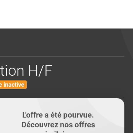
ents
Conseils pour les can
Conseils pour les can
Quiz métiers
PTABILITÉ
tion H/F
 inactive
L'offre a été pourvue.
Découvrez nos offres