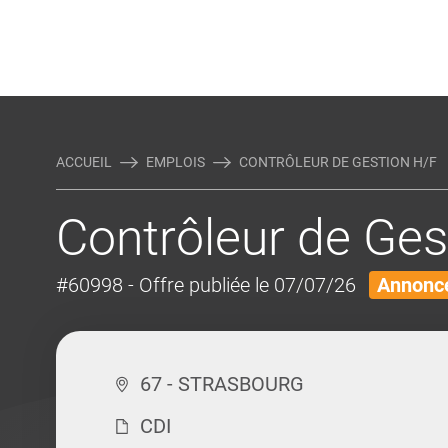
Rejoindre Linking Tal
Écrivez-nous
Actualités et Conseils
AUTRES MÉTIERS DE LA COM
ACCUEIL
EMPLOIS
CONTRÔLEUR DE GESTION H/F
Contrôleur de Ges
#60998
- Offre publiée le 07/07/26
Annonce
67 - STRASBOURG
CDI