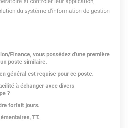
ératoire et contrôler leur application,
volution du système d’information de gestion
ion/Finance, vous possédez d'une première
un poste similaire.
 en général est requise pour ce poste.
cilité à échanger avec divers
uipe ?
e forfait jours.
lémentaires, TT.