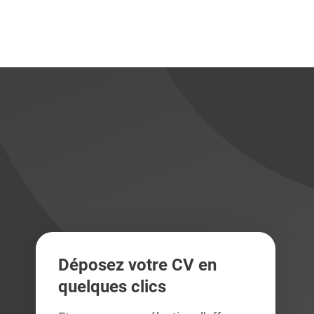
didats
didats
Déposez votre CV en
quelques clics