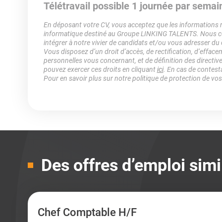
Télétravail possible 1 journée par semai
En déposant votre CV, vous acceptez que les informations rec
informatique destiné au Groupe LINKING TALENTS. Nous col
intégrer à notre vivier de candidats et/ou vous adresser du
Vous disposez d’un droit d’accès, de rectification, d’efface
personnelles vous concernant, et de définition des directiv
pouvez exercer ces droits en cliquant
ici
. En cas de contest
Pour en savoir plus sur notre politique de protection de vo
Des offres d’emploi simi
Chef Comptable H/F