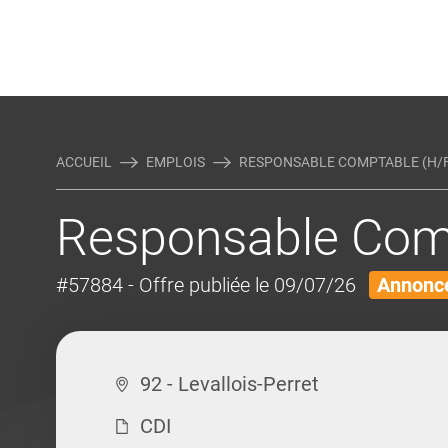
Rejoindre Linking Tal
Écrivez-nous
Actualités et Conseils
AUTRES MÉTIERS DE LA COM
ACCUEIL
EMPLOIS
RESPONSABLE COMPTABLE (H/F
Responsable Comp
#57884
- Offre publiée le 09/07/26
Annonce
92 - Levallois-Perret
CDI