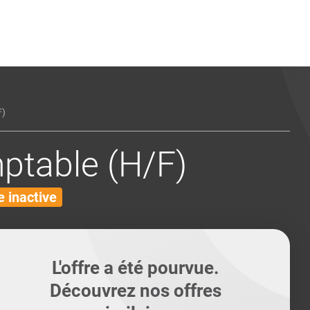
ents
Conseils pour les can
Conseils pour les can
Quiz métiers
PTABILITÉ
)
table (H/F)
 inactive
L'offre a été pourvue.
Découvrez nos offres