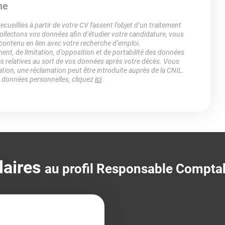
ne
ueillies à partir de votre CV fassent l’objet d’un traitement
lectons vos données afin d’étudier votre candidature, vous
 contenu en lien avec votre recherche d’emploi.
ment, de limitation, d’opposition et de portabilité des données
es relatives au sort de vos données après votre décès. Vous
ation, une réclamation peut être introduite auprès de la CNIL.
s données personnelles, cliquez
ici
.
laires
au profil Responsable Comptab