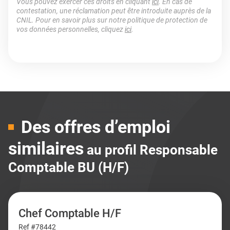
Vous pouvez exercer ces droits en cliquant
ici
. En cas de
contestation, une réclamation peut être introduite auprès de la
CNIL. Pour en savoir plus sur notre politique de protection de
vos données personnelles, cliquez
ici
.
Des offres d’emploi
similaires
au profil Responsable
Comptable BU (H/F)
Chef Comptable H/F
Ref #78442