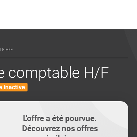
ents
Conseils pour les can
Conseils pour les can
Quiz métiers
PTABILITÉ
LE H/F
e comptable H/F
 inactive
L'offre a été pourvue.
Découvrez nos offres