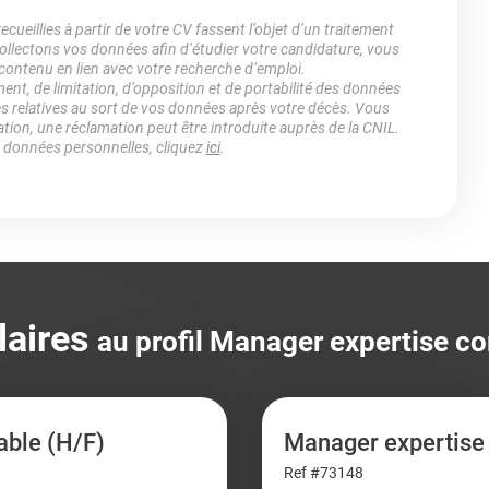
ueillies à partir de votre CV fassent l’objet d’un traitement
lectons vos données afin d’étudier votre candidature, vous
 contenu en lien avec votre recherche d’emploi.
ment, de limitation, d’opposition et de portabilité des données
es relatives au sort de vos données après votre décès. Vous
ation, une réclamation peut être introduite auprès de la CNIL.
s données personnelles, cliquez
ici
.
laires
au profil Manager expertise c
able (H/F)
Manager expertise
Ref #73148