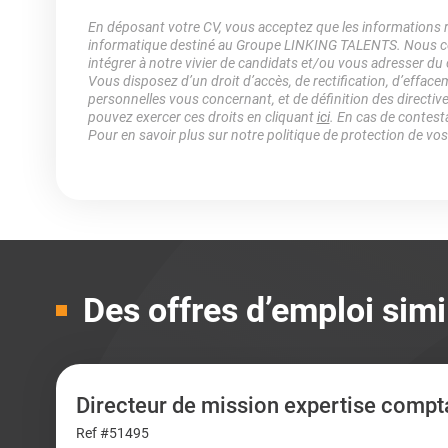
En déposant votre CV, vous acceptez que les informations rec
informatique destiné au Groupe LINKING TALENTS. Nous col
intégrer à notre vivier de candidats et/ou vous adresser du
Vous disposez d’un droit d’accès, de rectification, d’efface
personnelles vous concernant, et de définition des directiv
pouvez exercer ces droits en cliquant
ici
. En cas de contest
Pour en savoir plus sur notre politique de protection de vo
Des offres d’emploi simi
Directeur de mission expertise compt
Ref #51495