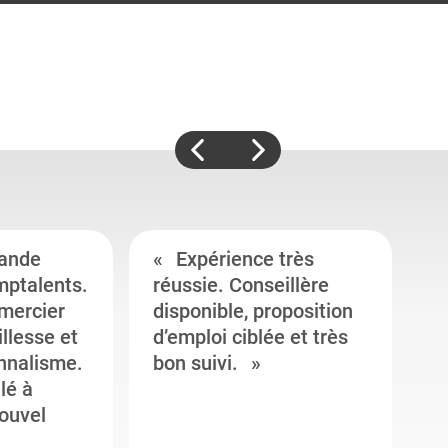
ande
Expérience très
mptalents.
réussie. Conseillère
l
emercier
disponible, proposition
c
illesse et
d’emploi ciblée et très
c
onnalisme.
bon suivi.
J
llé à
s
ouvel
e