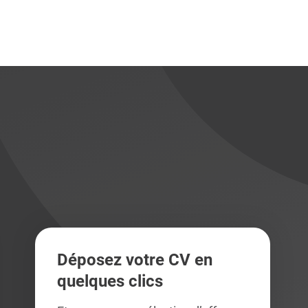
didats
didats
Déposez votre CV en
quelques clics