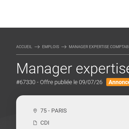
Rejoindre Linking Tal
Écrivez-nous
Actualités et Conseils
AUTRES MÉTIERS DE LA COM
ACCUEIL
EMPLOIS
MANAGER EXPERTISE COMPTAB
Manager expertis
#67330
- Offre publiée le 09/07/26
Annonce
75 - PARIS
CDI