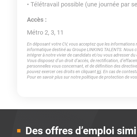
Télétravail possible (une journée par 
Accès :
Métro 2, 3, 11
En déposant votre CV, vous acceptez que les informations rec
informatique destiné au Groupe LINKING TALENTS. Nous col
intégrer à notre vivier de candidats et/ou vous adresser du
Vous disposez d’un droit d’accès, de rectification, d’efface
personnelles vous concernant, et de définition des directiv
pouvez exercer ces droits en cliquant
ici
. En cas de contest
Pour en savoir plus sur notre politique de protection de vo
Des offres d’emploi simi