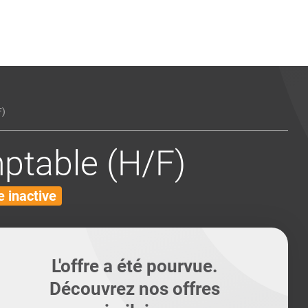
ents
Conseils pour les can
Conseils pour les can
Quiz métiers
PTABILITÉ
)
table (H/F)
 inactive
L'offre a été pourvue.
Découvrez nos offres