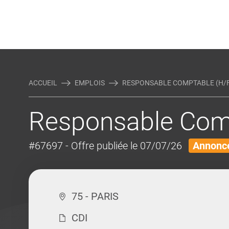
Rejoindre Linking Tal
Écrivez-nous
Actualités et Conseils
AUTRES MÉTIERS DE LA COM
ACCUEIL
EMPLOIS
RESPONSABLE COMPTABLE (H/F
Responsable Comp
#67697
- Offre publiée le 07/07/26
Annonce
75 - PARIS
CDI