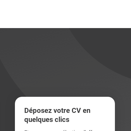
didats
didats
Déposez votre CV en
quelques clics