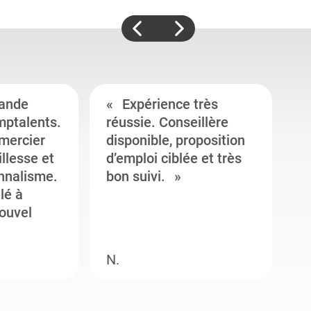
ande
Expérience très
mptalents.
réussie. Conseillère
l
emercier
disponible, proposition
c
illesse et
d’emploi ciblée et très
c
onnalisme.
bon suivi.
J
llé à
s
ouvel
e
N.
M