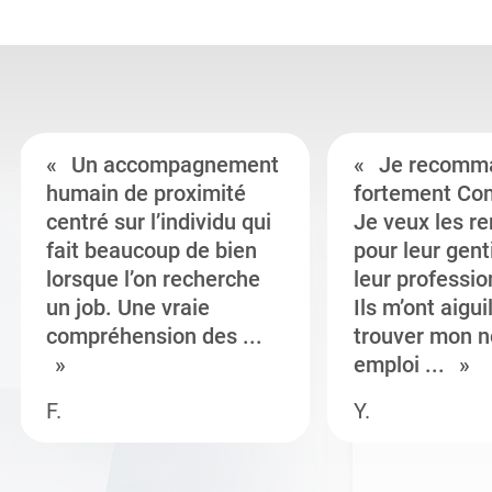
Un accompagnement
Je recomm
humain de proximité
fortement Co
centré sur l’individu qui
Je veux les r
fait beaucoup de bien
pour leur gent
lorsque l’on recherche
leur professi
un job. Une vraie
Ils m’ont aigui
compréhension des ...
trouver mon n
emploi ...
F.
Y.