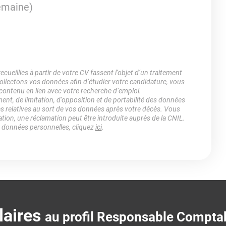
semaine)
ueillies à partir de votre CV fassent l’objet d’un traitement
lectons vos données afin d’étudier votre candidature, vous
 contenu en lien avec votre recherche d’emploi.
ment, de limitation, d’opposition et de portabilité des données
es relatives au sort de vos données après votre décès. Vous
ation, une réclamation peut être introduite auprès de la CNIL.
s données personnelles, cliquez
ici
.
laires
au profil Responsable Comptab