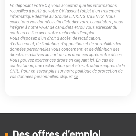
En déposant votre CV, vous acceptez que les informations
recueillies à partir de votre CV fassent l’objet d’un traitement
informatique destiné au Groupe LINKING TALENTS. Nous
collectons vos données afin d’étudier votre candidature, vous
intégrer à notre vivier de candidats et/ou vous adresser du
contenu en lien avec votre recherche d’emploi.
Vous disposez d’un droit d’accès, de rectification,
d’effacement, de limitation, d’opposition et de portabilité des
données personnelles vous concernant, et de définition des
directives relatives au sort de vos données après votre décès.
Vous pouvez exercer ces droits en cliquant
ici
. En cas de
contestation, une réclamation peut être introduite auprès de la
CNIL. Pour en savoir plus sur notre politique de protection de
vos données personnelles, cliquez
ici
.
Des offres d’emploi