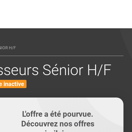
ents
Conseils pour les can
Conseils pour les can
Quiz métiers
PTABILITÉ
IOR H/F
sseurs Sénior H/F
 inactive
L'offre a été pourvue.
Découvrez nos offres