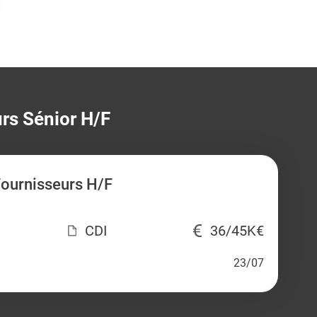
rs Sénior H/F
Fournisseurs H/F
CDI
36/45K€
23/07