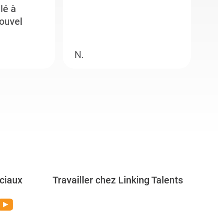
llé à
s
ouvel
e
N.
M
ciaux
Travailler chez Linking Talents
Rejoignez-nous