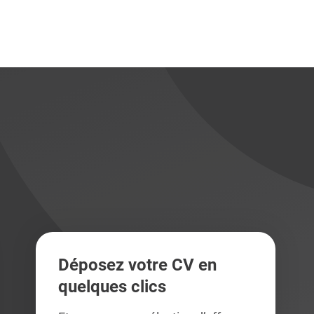
didats
didats
Déposez votre CV en
quelques clics