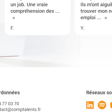
un job. Une vraie
Ils m’ont aigui
compréhension des ...
trouver mon n
emploi ...
F.
Y.
rdonnées
Réseaux so
4 77 03 70
tact@comptalents.fr