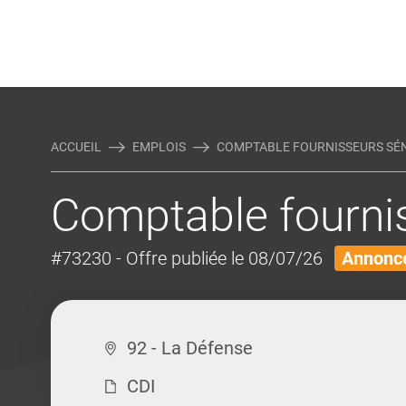
Rejoindre Linking Tal
Écrivez-nous
Actualités et Conseils
AUTRES MÉTIERS DE LA COM
ACCUEIL
EMPLOIS
COMPTABLE FOURNISSEURS SÉN
Comptable fourni
#73230
- Offre publiée le 08/07/26
Annonce
92 - La Défense
CDI