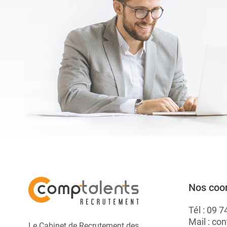
vis à vis de ses
bon emploi très
rapidement. Elles ...
A.
Nos coo
Tél :
09 7
Mail :
con
Le Cabinet de Recrutement des