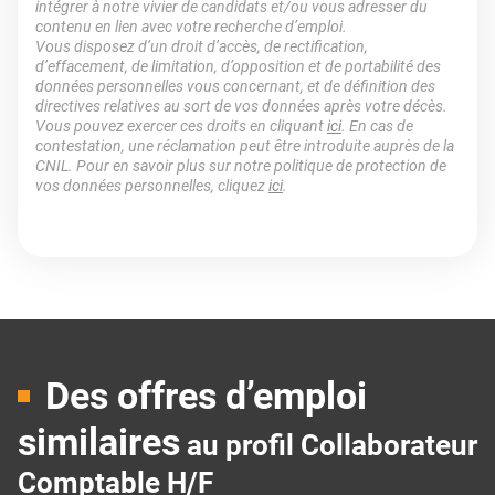
intégrer à notre vivier de candidats et/ou vous adresser du
contenu en lien avec votre recherche d’emploi.
Vous disposez d’un droit d’accès, de rectification,
d’effacement, de limitation, d’opposition et de portabilité des
données personnelles vous concernant, et de définition des
directives relatives au sort de vos données après votre décès.
Vous pouvez exercer ces droits en cliquant
ici
. En cas de
contestation, une réclamation peut être introduite auprès de la
CNIL. Pour en savoir plus sur notre politique de protection de
vos données personnelles, cliquez
ici
.
Des offres d’emploi
similaires
au profil Collaborateur
Comptable H/F