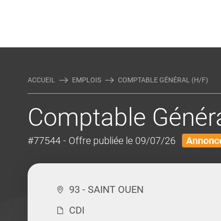
Rejoindre Linking Tal
Écrivez-nous
Actualités et Conseils
AUTRES MÉTIERS DE LA COM
ACCUEIL
EMPLOIS
COMPTABLE GÉNÉRAL (H/F)
Comptable Généra
#77544
- Offre publiée le 09/07/26
Annonce
93 - SAINT OUEN
CDI