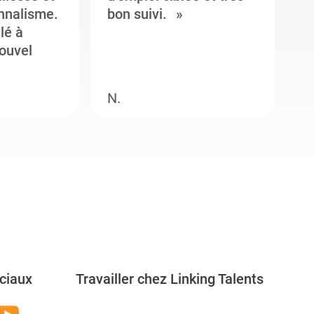
onnalisme.
bon suivi.
J
llé à
s
ouvel
e
N.
M
ciaux
Travailler chez Linking Talents
Rejoignez-nous