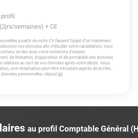
profil
(2jrs/semaines) + CE
ueillies à partir de votre CV fassent l’objet d’un traitement
lectons vos données afin d’étudier votre candidature, vous
 contenu en lien avec votre recherche d’emploi.
ment, de limitation, d’opposition et de portabilité des données
es relatives au sort de vos données après votre décès. Vous
ation, une réclamation peut être introduite auprès de la CNIL.
s données personnelles, cliquez
ici
.
laires
au profil Comptable Général (H