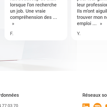
lorsque l’on recherche
leur professi
un job. Une vraie
Ils m’ont aigui
compréhension des ...
trouver mon n
emploi ...
F.
Y.
rdonnées
Réseaux so
4 77 03 70