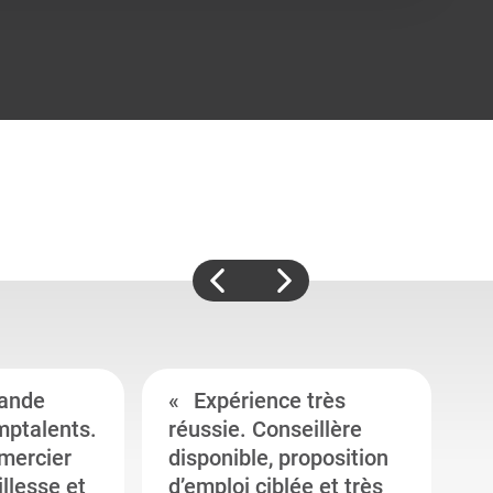
ande
Expérience très
mptalents.
réussie. Conseillère
l
emercier
disponible, proposition
c
illesse et
d’emploi ciblée et très
c