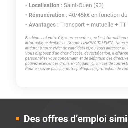
Localisation
: Saint-Ouen (93)
Rémunération
: 40/45k€ en fonction du 
Avantages :
Transport + mutuelle + TT 
En déposant votre CV, vous acceptez que les informations rec
informatique destiné au Groupe LINKING TALENTS. Nous col
intégrer à notre vivier de candidats et/ou vous adresser du
Vous disposez d’un droit d’accès, de rectification, d’efface
personnelles vous concernant, et de définition des directiv
pouvez exercer ces droits en cliquant
ici
. En cas de contest
Pour en savoir plus sur notre politique de protection de vo
Des offres d’emploi simi