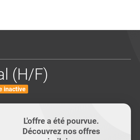
ents
Conseils pour les can
Conseils pour les can
Quiz métiers
PTABILITÉ
l (H/F)
 inactive
L'offre a été pourvue.
Découvrez nos offres