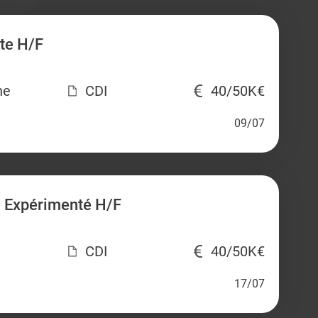
te H/F
ne
CDI
40/50K€
09/07
 Expérimenté H/F
CDI
40/50K€
17/07