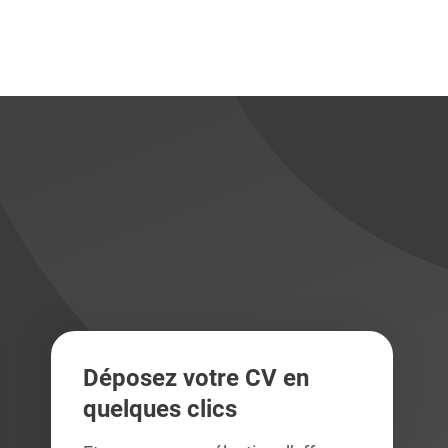
didats
didats
Déposez votre CV en
quelques clics