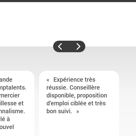
ande
Expérience très
mptalents.
réussie. Conseillère
l
emercier
disponible, proposition
c
illesse et
d’emploi ciblée et très
c
onnalisme.
bon suivi.
J
llé à
s
ouvel
e