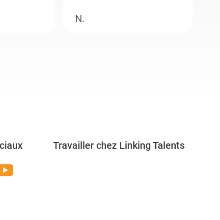
N.
M
ciaux
Travailler chez Linking Talents
Rejoignez-nous