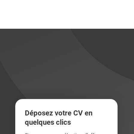
didats
didats
Déposez votre CV en
quelques clics