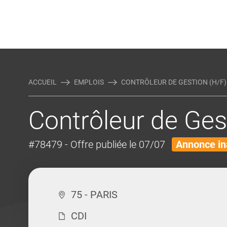
Rejoindre Linking Tal
Écrivez-nous
Actualités et Conseils
AUTRES MÉTIERS DE LA COM
ACCUEIL
EMPLOIS
CONTRÔLEUR DE GESTION (H/F)
Contrôleur de Ges
#78479
- Offre publiée le 07/07
Annonce in
75 - PARIS
CDI