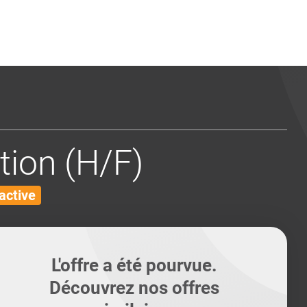
ents
Conseils pour les can
Conseils pour les can
Quiz métiers
PTABILITÉ
tion (H/F)
active
L'offre a été pourvue.
Découvrez nos offres