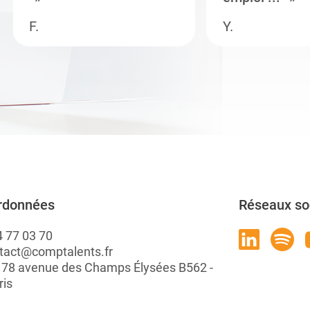
F.
Y.
rdonnées
Réseaux so
4 77 03 70
tact@comptalents.fr
: 78 avenue des Champs Élysées B562 -
ris