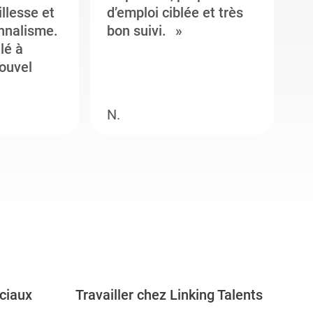
illesse et
d’emploi ciblée et très
c
onnalisme.
bon suivi.
J
llé à
s
ouvel
e
N.
M
ciaux
Travailler chez Linking Talents