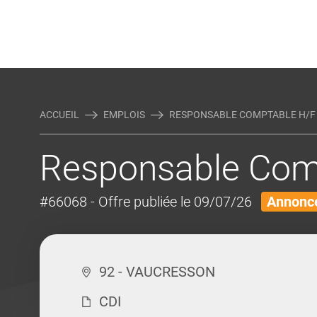
Rejoindre Linking Tal
Écrivez-nous
Actualités et Conseils
AUTRES MÉTIERS DE LA COM
ACCUEIL
EMPLOIS
RESPONSABLE COMPTABLE H/F
Responsable Com
#66068
- Offre publiée le 09/07/26
Annonce
92 - VAUCRESSON
CDI