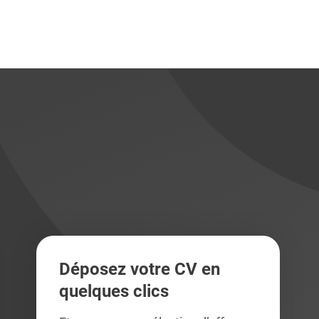
didats
didats
Déposez votre CV en
quelques clics