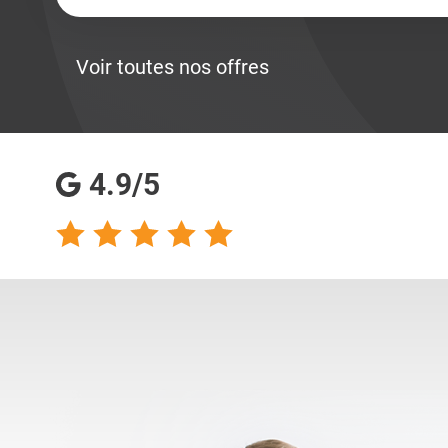
Voir toutes nos offres
4.9/5
talents analyse
Totalement satisfaite
s qualités
de ma collaboration
s pour les
avec les consultantes