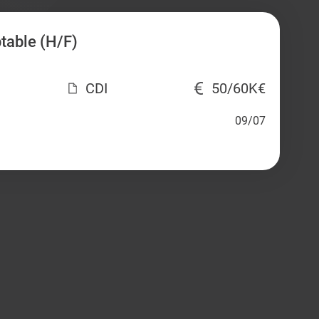
able (H/F)
CDI
50/60K€
09/07