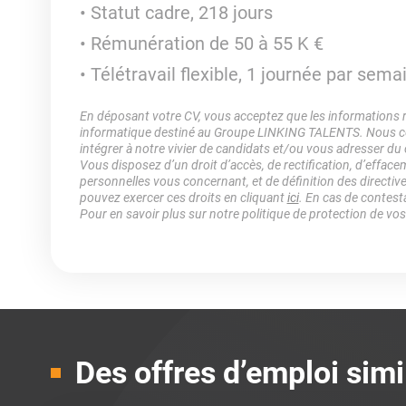
Statut cadre, 218 jours
Rémunération de 50 à 55 K €
Télétravail flexible, 1 journée par sema
En déposant votre CV, vous acceptez que les informations rec
informatique destiné au Groupe LINKING TALENTS. Nous col
intégrer à notre vivier de candidats et/ou vous adresser du
Vous disposez d’un droit d’accès, de rectification, d’efface
personnelles vous concernant, et de définition des directiv
pouvez exercer ces droits en cliquant
ici
. En cas de contest
Pour en savoir plus sur notre politique de protection de vo
Des offres d’emploi simi