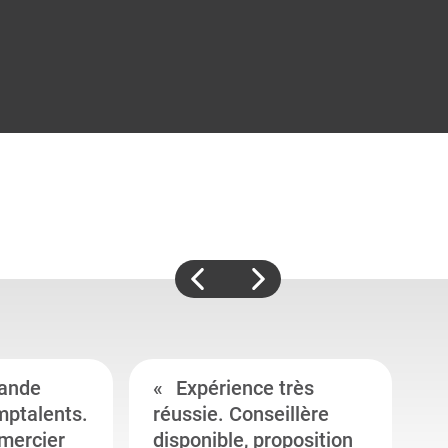
ande
Expérience très
mptalents.
réussie. Conseillère
l
emercier
disponible, proposition
c