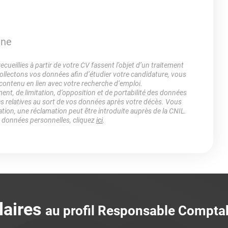
ine
ueillies à partir de votre CV fassent l’objet d’un traitement
lectons vos données afin d’étudier votre candidature, vous
 contenu en lien avec votre recherche d’emploi.
ment, de limitation, d’opposition et de portabilité des données
es relatives au sort de vos données après votre décès. Vous
ation, une réclamation peut être introduite auprès de la CNIL.
s données personnelles, cliquez
ici
.
laires
au profil Responsable Compta