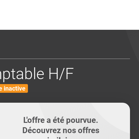
ents
Conseils pour les can
Conseils pour les can
Quiz métiers
PTABILITÉ
ptable H/F
 inactive
L'offre a été pourvue.
Découvrez nos offres