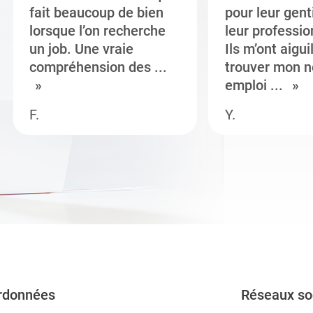
fait beaucoup de bien
pour leur gent
lorsque l’on recherche
leur professi
un job. Une vraie
Ils m’ont aigui
compréhension des ...
trouver mon n
emploi ...
F.
Y.
rdonnées
Réseaux so